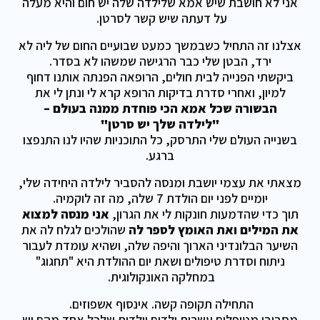
אני לא חושבת שיש אמא שלילדה שלה יש חום והיא מעלה
על דעתה שיש קשר לסרטן.
אצלנו זה התחיל כשבמשך כמעט שבועיים החום של ליה לא
ירד, הבטן שלי כבר הרגישה שמשהו לא בסדר.
ביקשתי הפנייה לבית חולים, הרופאה הפנתה אותנו דחוף
למיון, ואחרי סדרת בדיקות הרופא קרא לי ונתן לי את
הבשורה שכל אמא הכי פוחדת ממנה בעולם –
"לילדה שלך יש סרטן"
בשנייה העולם שלי התרסק, כל התוכניות שהיו לנו התנפצו
ברגע.
מצאתי את עצמי יושבת ומנסה להסביר לילדה היחידה שלי,
יומיים לפני יום הולדת 7 שלה, מה זה לוקמיה.
תוך כדי שהדמעות חונקות לי את הגרון,
אני מנסה למצוא
את המילים ואת האומץ לספר לה
שהולכים לגלח לה את
השיער הבלונדיני הארוך והיפה שלה, ושהיא עומדת לעבור
ניתוח וסדרת טיפולים ושאת יום ההולדת היא "תחגוג"
במחלקה האונקולוגית.
התחילה תקופה קשה. אינסוף אשפוזים.
מסביבי מטופלים עשרות ילדים וילדות שלכל אחד מהם יש