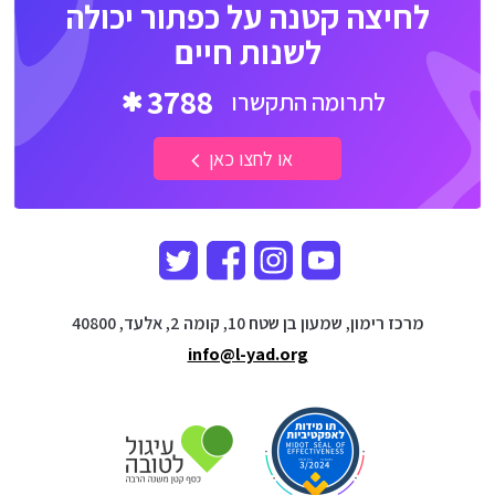
לחיצה קטנה על כפתור יכולה
לשנות חיים
3788
לתרומה התקשרו
או לחצו כאן
מרכז רימון, שמעון בן שטח 10, קומה 2, אלעד, 40800
info@l-yad.org