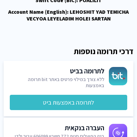
Swift Code (BIC): POALILIT
Account Name (English): LEHOSHIT YAD TEMICHA
VECYOA LEYELADIM HOLEI SARTAN
דרכי תרומה נוספות
לתרומה בביט
ללא צורך במילוי פרטים באתר bit תרומה
באמצעות
לתרומה באמצעות ביט
העברה בנקאית
בנק הפועלים סניף 772 חשבון 606099 עבור ילדי