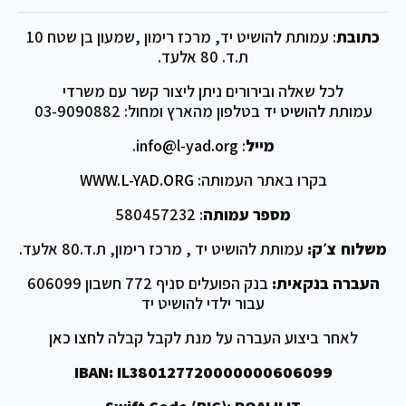
כתובת
: עמותת להושיט יד, מרכז רימון ,שמעון בן שטח 10
ת.ד. 80 אלעד.
לכל שאלה ובירורים ניתן ליצור קשר עם משרדי
עמותת
להושיט יד
בטלפון מהארץ ומחול: 03-9090882
מייל
:
info@l-yad.org
.
בקרו באתר העמותה:
WWW.L-YAD.ORG
מספר עמותה
: 580457232
משלוח צ׳ק:
עמותת להושיט יד , מרכז רימון, ת.ד.80 אלעד.
העברה בנקאית:
בנק הפועלים סניף 772 חשבון 606099
עבור ילדי להושיט יד
לאחר ביצוע העברה על מנת לקבל קבלה
לחצו כאן
IBAN: IL380127720000000606099