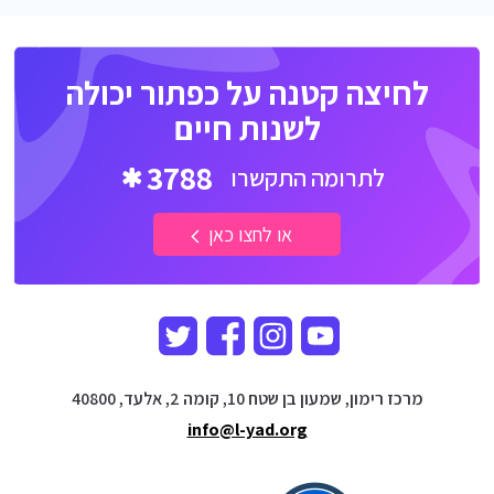
לחיצה קטנה על כפתור יכולה
לשנות חיים
3788
לתרומה התקשרו
או לחצו כאן
מרכז רימון, שמעון בן שטח 10, קומה 2, אלעד, 40800
info@l-yad.org