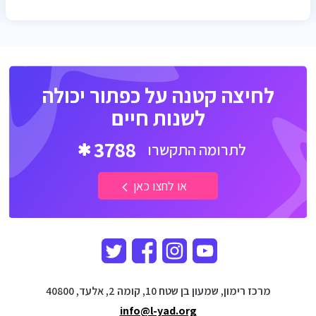
לחיצה קטנה על כפתור יכולה
לשנות חיים
3788
לתרומה התקשרו
או לחצו כאן
מרכז רימון, שמעון בן שטח 10, קומה 2, אלעד, 40800
info@l-yad.org