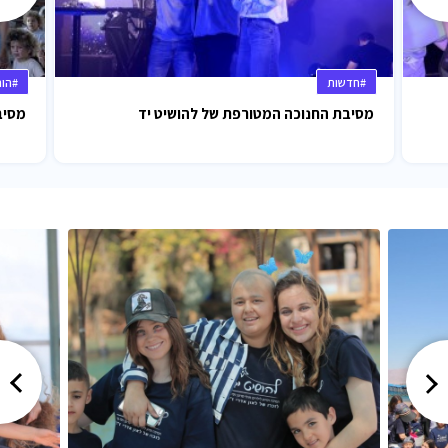
#חדשות
#הו
מסיבת החנוכה המטורפת של להושיט יד
מסיב