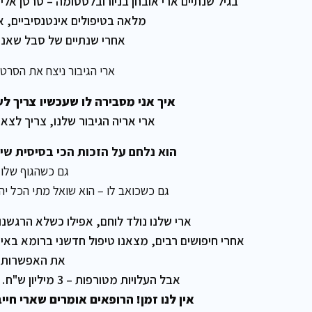
בגיל שנתיים ארי אובחן בניורובלסטומה – סרטן אלי
מלאה בטיפולים אינטנסיביים, א
אחרי שנתיים של סבל שאנ
ארי הגיבור ניצח את הסרט
איך אני מסבירה לו שעכשיו צריך 
ארי אריה הגיבור שלנו, צריך לצא
הוא נלחם על הזכות הכי בסיסית שיש
גם כשהגוף שלו ע
גם כשכואב לו – הוא שואל מתי הכל יהי
ארי שלנו נולד לוחם, אפילו כשלא הרגשנו 
אחרי חיפושים רבים, מצאנו טיפול חדשני ברומא באיט
את האפשרות 
אבל העלויות מטורפות – 3 מיליון ש"ח… שאנחנו חייבים לגייס בתוך כמה ימים.
אין לנו זמן! הרופאים אומרים שארי חי