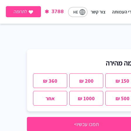
לתרומה
י העמותה
צור קשר
3788
HE
ה מהירה
360 ₪
200 ₪
150 ₪
500 ₪
1000 ₪
אחר
תמכו עכשיו>