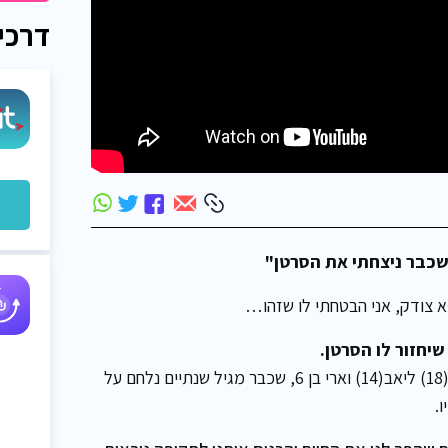
דרכי
שכבר ניצחתי את הסרטן"
וא צודק, אני הבטחתי לו שזהו…
שיחזור לו הסרטן.
אני עינב דמרי מאשקלון, נשואה לשלומי ואמא של אור(18) ליאב(14) וארי בן 6, שכבר מגיל שנתיים נלחם על
ו.