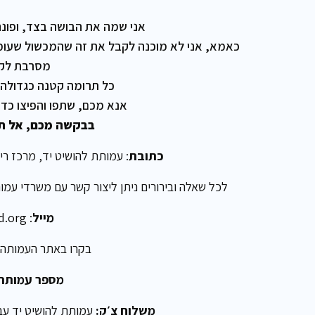
אני שמה את הבושה בצד, ופונה
כאמא, אני לא מוכנה לקבל את זה שהמכשול שעומד ב
מסרבת לקב
כל תרומה קטנה כגדולה 
אנא מכם, שתפו והפיצו כדי
בבקשה מכם, אל תת
כתובת
: עמותת להושיט יד, מרכז רימון ,שמעון 
לכל שאלה ובירורים ניתן ליצור קשר עם משרדי עמ
מייל
:
d.org
בקרו באתר העמותה:
מספר עמותה
משלוח צ׳ק:
עמותת להושיט יד עבור אר