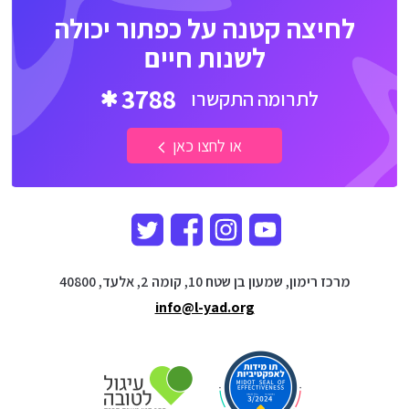
לחיצה קטנה על כפתור יכולה
לשנות חיים
3788
לתרומה התקשרו
או לחצו כאן
מרכז רימון, שמעון בן שטח 10, קומה 2, אלעד, 40800
info@l-yad.org