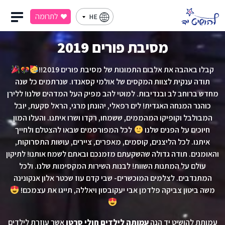
לתרומה
HE
מסיבת פורים 2019
קבלו באהבה את אלבום התמונות של מסיבת פורים 2019!!
תודה ענקית לצוות המקסים של אולמי קסאנדו. שנרתמים כל שנה
מחדש ברוחב לב ובנדיבות. למוטי להב מפיק העל המדהים שלנו! ללירן
כוהנר המנחה האגדית! לים רפאלי, יהונתן מרגי, הראל סקעת, יובל
המבולבל וקופיקו המהממים, ששמחו, רקדו ושרו איתנו. והעלו המון
חיוכים על הפנים שלנו
לכל המפורסמים שבאו להצטלם ולחייך
איתנו. לכל הליצנים, קוסמים, מאפרים, ציירים, עושות התסרוקות,
והאומנים. תודה גדולה שהשקעתם מזמנכם ובאתם לשמח אותנו! לתיקון
עולם על המתנות השוות! לבנות השירות המקסימות שלנו. ולכל
המתנדבים. לצלמים המוכשרים- שבי קדם עוז שכטר אלון אנקונינה
משה ביטון צביקה פלדמן אבי יעקובסון ויאללה, תייגו את עצמכם!
עמותת להושיט יד הנה
עמותה לילדים חולי סרטן
אשר עוזרת לילדים