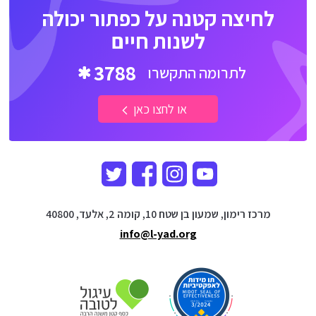
לחיצה קטנה על כפתור יכולה
לשנות חיים
3788
לתרומה התקשרו
או לחצו כאן
מרכז רימון, שמעון בן שטח 10, קומה 2, אלעד, 40800
info@l-yad.org