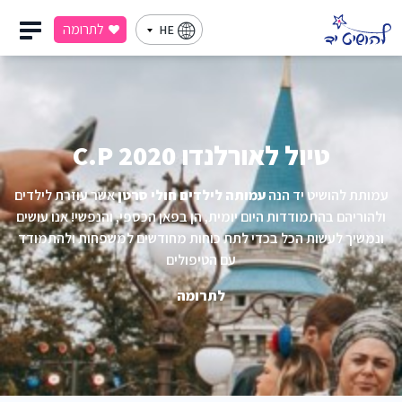
לתרומה
HE
טיול לאורלנדו C.P 2020
עמותת להושיט יד הנה
עמותה לילדים חולי סרטן
אשר עוזרת לילדים
ולהוריהם בהתמודדות היום יומית, הן בפאן הכספי, והנפשי! אנו עושים
ונמשיך לעשות הכל בכדי לתת כוחות מחודשים למשפחות ולהתמודד
עם הטיפולים
לתרומה