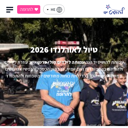
לתרומה
HE
טיול לאורלנדו 2026
עמותת להושיט יד הנה
עמותה לילדים חולי סרטן
אשר עוזרת לילדים
ולהוריהם בהתמודדות היום יומית, הן בפאן הכספי, והנפשי! אנו עושים
ונמשיך לעשות הכל בכדי לתת כוחות מחודשים למשפחות ולהתמודד
עם הטיפולים
לתרומה