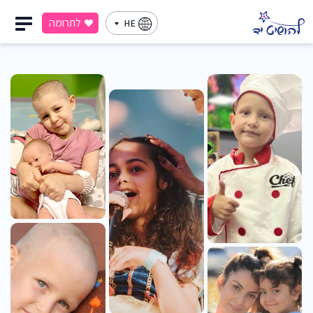
לתרומה
HE