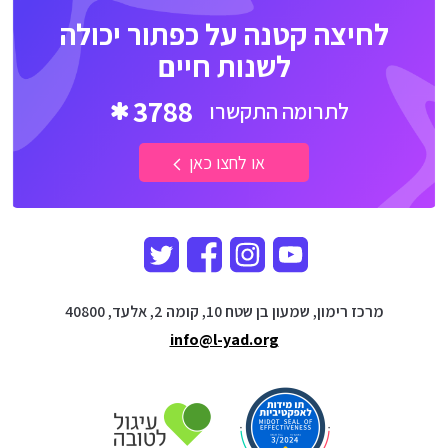
לחיצה קטנה על כפתור יכולה
לשנות חיים
3788
לתרומה התקשרו
או לחצו כאן
מרכז רימון, שמעון בן שטח 10, קומה 2, אלעד, 40800
info@l-yad.org