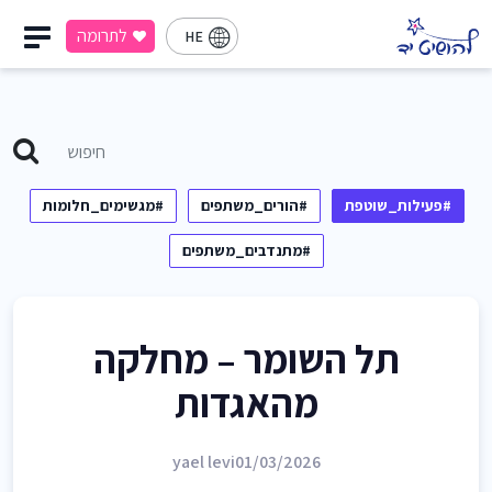
לתרומה
HE
#פעילות_שוטפת
#הורים_משתפים
#מגשימים_חלומות
#מתנדבים_משתפים
תל השומר – מחלקה
מהאגדות
yael levi
01/03/2026