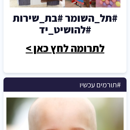
#תל_השומר #בת_שירות
#להושיט_יד
לתרומה לחץ כאן >
#תורמים עכשיו