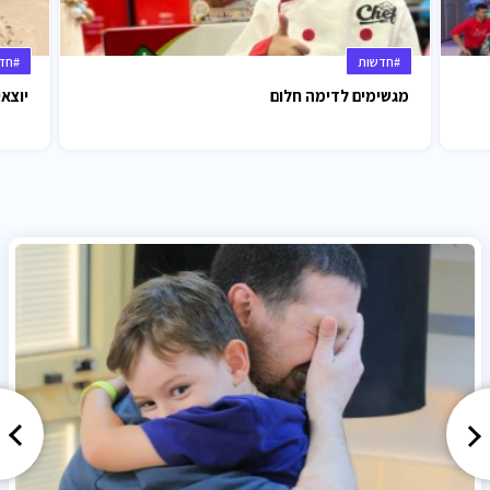
#חדשות
#חד
מגשימים לדימה חלום
יוצאי