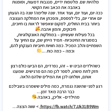
מלהיות שם. מלטפות ידיים, מנגבות דמעות, וסופגות
באהבה את הכאב ואת הקושי.
ככה יום, ועוד יום, ועוד אחד. שנה שלימה! שנה בה הגעתן
יום אחרי יום, בלי לפספס, והפכתן את המחלקה העצובה
ביותר בבית החולים, למקום שאפשר לראות בו חיוכים,
חיבוקים, והמון אהבה.
בכל פעילות שעשיתן – במחלקות האונקולוגיות,
במסגרות החינוכיות- תמיד הייתן שם, עם החיוך על
השפתיים והלב המכיל. כמה חוויות חיוביות הענקתן להם,
וכמה – כמה כוח….
כשהילדים הבינו ש – זהו, נפרדים, הם הביעו כולם רצון
חזק לתת משהו, לספר לכן מה הם מרגישים. שמענו
אותם, ושלחנו לכן את המילים שלהם הלאה.
רגע לפני שהשנה נגמרת, כמה מילים ששמרנו בשבילכם
כבר הרבה מאד זמן…
מהילדים– אליכן, באהבה.
https://fb.watch/7JJk31B9Wm/
> שווה הצצה…