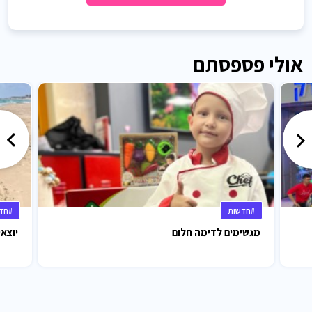
אולי פספסתם
#חדשות
#חד
מגשימים לדימה חלום
יוצאי