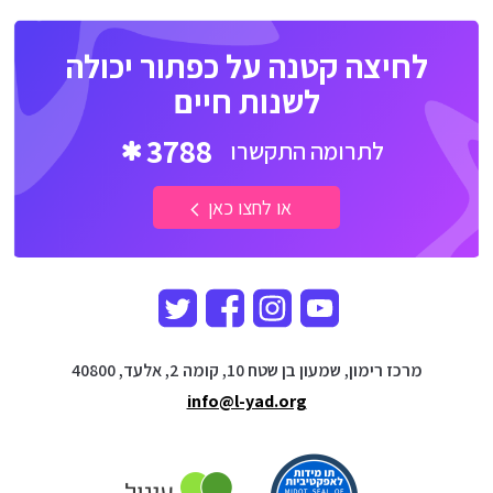
לחיצה קטנה על כפתור יכולה
לשנות חיים
3788
לתרומה התקשרו
או לחצו כאן
מרכז רימון, שמעון בן שטח 10, קומה 2, אלעד, 40800
info@l-yad.org