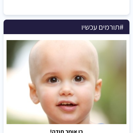
#תורמים עכשיו
בן אומר תודה!