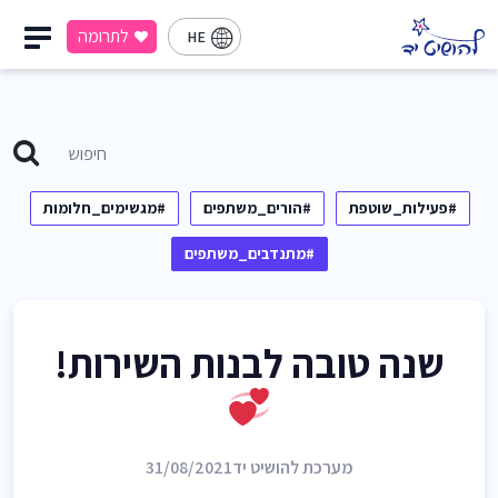
לתרומה
HE
#פעילות_שוטפת
#הורים_משתפים
#מגשימים_חלומות
#מתנדבים_משתפים
שנה טובה לבנות השירות!
מערכת להושיט יד
31/08/2021