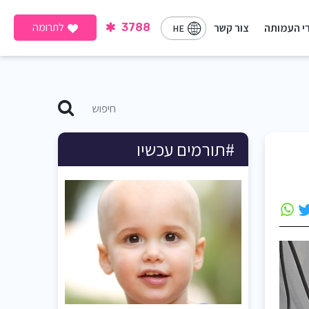
לתרומה
י העמותה
צור קשר
3788
HE
#תורמים עכשיו