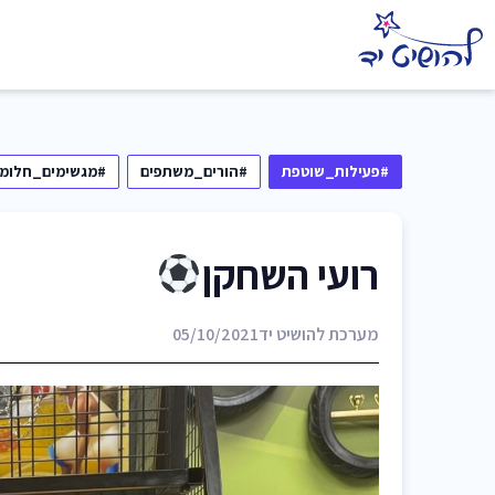
#פעילות_שוטפת
#הורים_משתפים
#מגשימים_חלומו
רועי השחקן
מערכת להושיט יד
05/10/2021