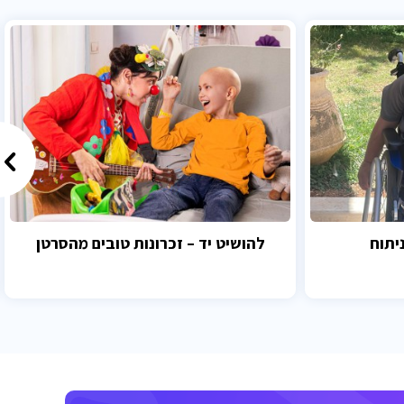
יתוח
להושיט יד – זכרונות טובים מהסרטן