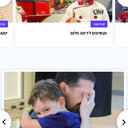
#חדשות
#חד
מגשימים לדימה חלום
יוצאי