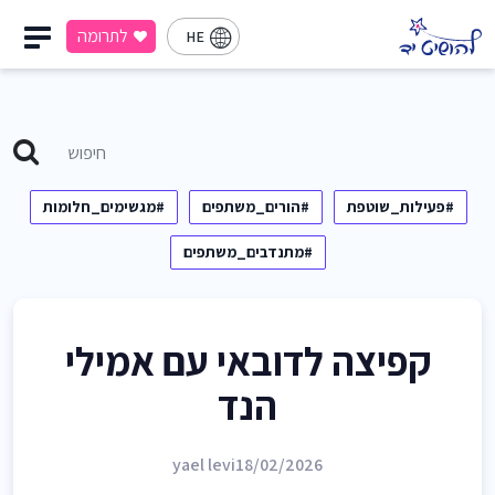
לתרומה
HE
#פעילות_שוטפת
#הורים_משתפים
#מגשימים_חלומות
#מתנדבים_משתפים
קפיצה לדובאי עם אמילי
הנד
yael levi
18/02/2026