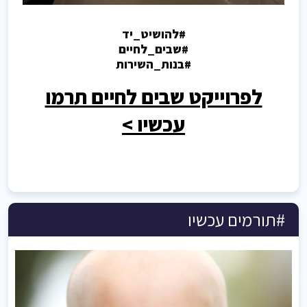
#להושיט_יד
#שבים_לחיים
#בנות_השירות
לפרוייקט שבים לחיים תרמו
עכשיו >
#תורמים עכשיו