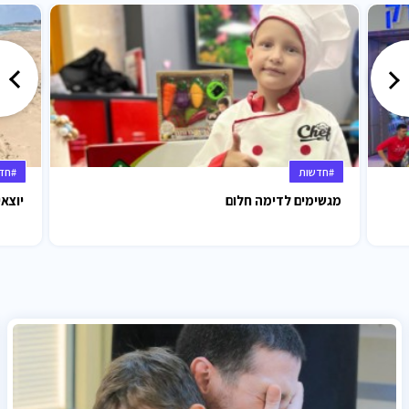
#חדשות
#חד
מגשימים לדימה חלום
יוצאי