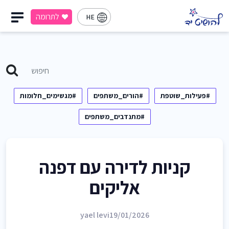
לתרומה
HE
#פעילות_שוטפת
#הורים_משתפים
#מגשימים_חלומות
#מתנדבים_משתפים
קניות לדירה עם דפנה
אליקים
yael levi
19/01/2026