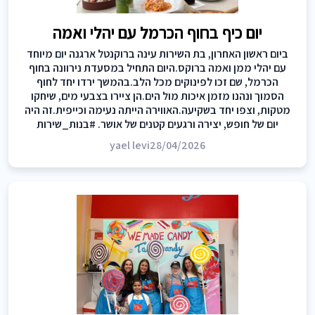
יום כיף בחוף הכרמל עם יהלי ואמה
ביום ראשון האחרון, בת השירות עינה ברוקנטל ארגנה יום מיוחד
עם יהלי ממן ואמה ברוקס.היום התחיל במסעדת נירוונה בחוף
הכרמל, שם זכו לפינוקים מכל הלב.בהמשך ירדו יחד לחוף
הסמוך ונהנו מזמן איכות מול הים.הן ציירו בצבעי מים, שיחקו
מטקות, וצפו יחד בשקיעה.האווירה הייתה נעימה וכייפית.זה היה
יום של חופש, יצירה ורגעים קטנים של אושר. #בנות_שירות
yael levi
28/04/2026