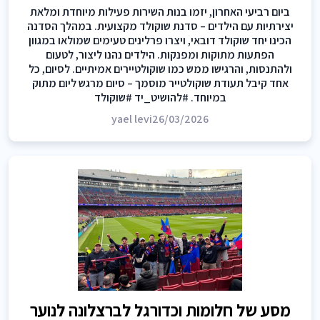
ביום רביעי האחרון, יזמו בנות השירות פעילות מיוחדת ומלאת
יצירתיות עם הילדים – סדנת שוקולד מקצועית. במהלך הסדנה
הכינו יחד שוקולד דובאי, ויצרו פרלינים טעימים שמולאו במגוון
הפתעות מתוקות ומפנקות. הילדים נהנו ליצור, לטעום
ולהתנסות, והרגישו ממש כמו שוקולטיירים אמיתיים. לסיום, כל
אחד קיבל תעודת שוקולטייר מוסמך – סיום מרגש ליום מתוק
במיוחד. #להושיט_יד #שוקולד
yael levi
26/03/2026
מסע של חלומות וכדורגל לברצלונה לנוער