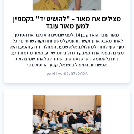
מצילים את מאור – "להושיט יד" בקמפיין
למען מאור עובד
מאור עובד הוא רק בן 14. לפני שנתיים הוא ניצח את הסרטן
לאחר מאבק ארוך וקשה, והעניק למשפחתו תקווה שהחיים יוכלו
סוף־סוף לחזור למסלולם. אלא שכעת המחלה חזרה, והפעם היא
מציבה בפניו את המאבק הגדול ביותר שידע. מאור מתמודד עם
נוירובלסטומה – סרטן אגרסיבי שחזר לו. לאחר שמיצה את
אפשרויות הטיפול בישראל, קבעו הרופאים כי
yael levi
02/07/2026