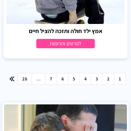
אמץ ילד חולה ותזכה להציל חיים
לפרטים ותרומות
28
…
7
6
5
4
3
2
1