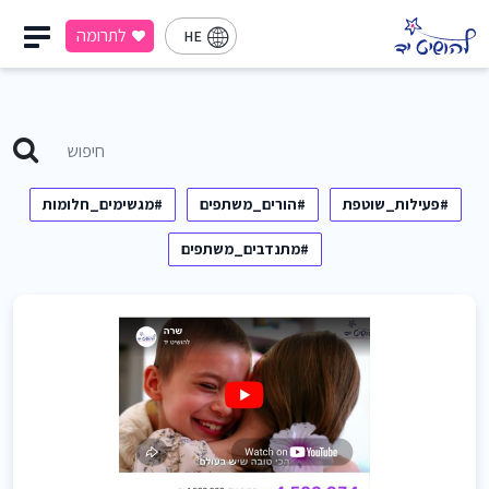
לתרומה
HE
#פעילות_שוטפת
#הורים_משתפים
#מגשימים_חלומות
#מתנדבים_משתפים