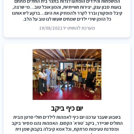
המשפחות והילדים הופתעו לגלות בחצר בית החולים מתחם
בועות סבון ענק, יצירות חווייתיות, והמון אוכל טוב…מי שרצה,
קיבל פופקורן וברד לקרר ולהמתיק את היום…ברקע ליוו אותנו
כל הזמן שירי ילדים שמחים שעשו לנו טוב על הלב.
מערכת להושיט יד
19/08/2021
יום כיף ביקב
בשבוע שעבר ערכנו יום כיף לאמהות לילדים חולי סרטן מבית
החולים שניידר, ביקב ׳טורא׳ הקסום. האמהות נהנו מסיור ביקב
ומסדנת טעימות מרתקת, וכל אמא קיבלה בקבוק שמן זית