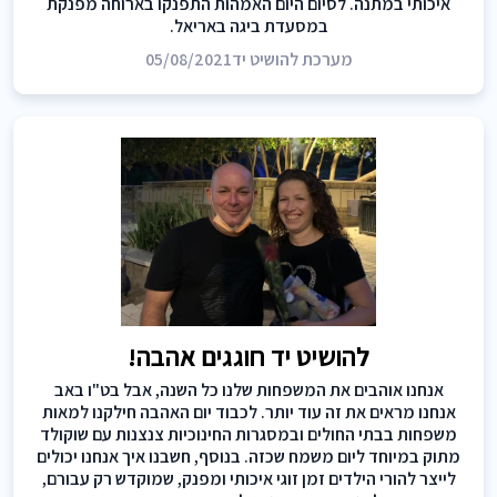
איכותי במתנה. לסיום היום האמהות התפנקו בארוחה מפנקת
במסעדת ביגה באריאל.
מערכת להושיט יד
05/08/2021
להושיט יד חוגגים אהבה!
אנחנו אוהבים את המשפחות שלנו כל השנה, אבל בט"ו באב
אנחנו מראים את זה עוד יותר. לכבוד יום האהבה חילקנו למאות
משפחות בבתי החולים ובמסגרות החינוכיות צנצנות עם שוקולד
מתוק במיוחד ליום משמח שכזה. בנוסף, חשבנו איך אנחנו יכולים
לייצר להורי הילדים זמן זוגי איכותי ומפנק, שמוקדש רק עבורם,