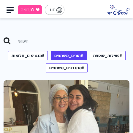
לתרומה
HE
#פעילות_שוטפת
#הורים_משתפים
#מגשימים_חלומות
#מתנדבים_משתפים