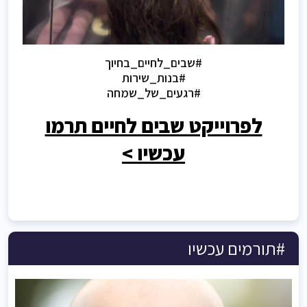
#שבים_לחיים_בחיוך
#בנות_שירות
#רגעים_של_שמחה
לפרוייקט שבים לחיים תרמו
עכשיו >
#תורמים עכשיו