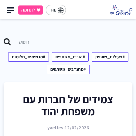
לתרומה
HE
#פעילות_שוטפת
#הורים_משתפים
#מגשימים_חלומות
#מתנדבים_משתפים
צמידים של חברות עם
משפחת יהוד
yael levi
12/02/2026