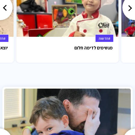
#חדשות
#חד
מגשימים לדימה חלום
יוצאי