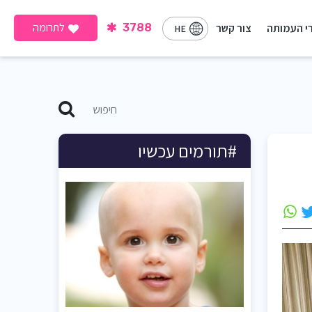
לתרומה
י העמותה
צור קשר
3788
HE
#תורמים עכשיו