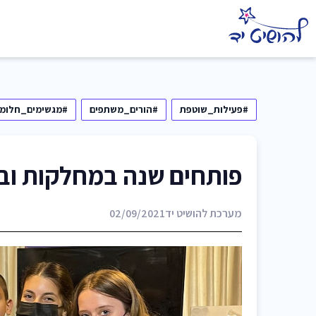
#פעילות_שוטפת
#הורים_משתפים
#מגשימים_חלומו
פותחים שנה במחלקות וב
מערכת להושיט יד
02/09/2021