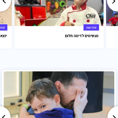
#חדשות
#חד
מגשימים לדימה חלום
יוצאי