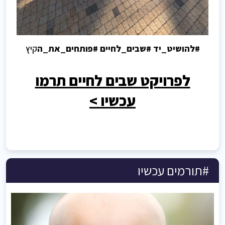
#להושיט_יד #שבים_לחיים #פותחים_את_ה
קיץ
לפרויקט שבים לחיים תרמו
עכשיו >
#תורמים עכשיו