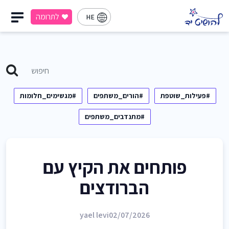
לתרומה
HE
#פעילות_שוטפת
#הורים_משתפים
#מגשימים_חלומות
#מתנדבים_משתפים
פותחים את הקיץ עם
הברודצים
yael levi
02/07/2026