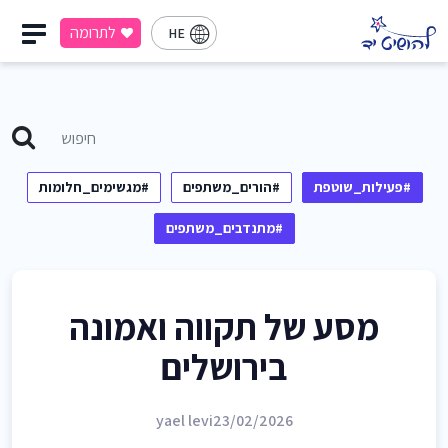
לתרומה
HE
#פעילות_שוטפת
#הורים_משתפים
#מגשימים_חלומות
#מתנדבים_משתפים
מסע של תקווה ואמונה
בירושלים
yael levi
23/02/2026