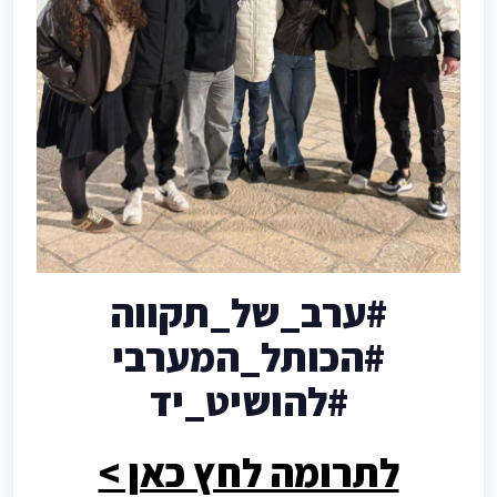
#ערב_של_תקווה
#הכותל_המערבי
#להושיט_יד
לתרומה לחץ כאן >