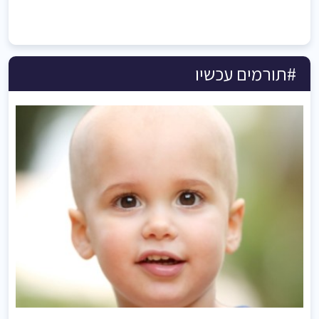
#תורמים עכשיו