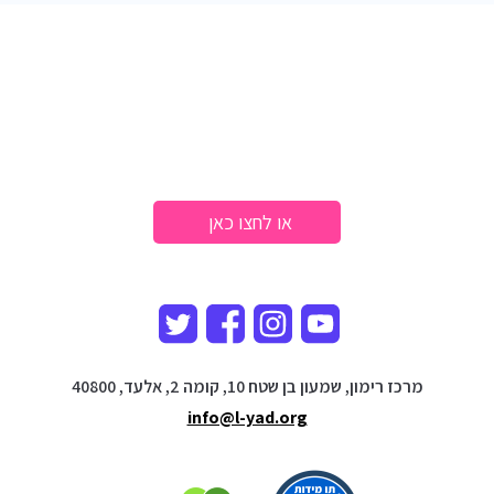
לחיצה קטנה על כפתור יכולה
לשנות חיים
3788
לתרומה התקשרו
או לחצו כאן
מרכז רימון, שמעון בן שטח 10, קומה 2, אלעד, 40800
info@l-yad.org