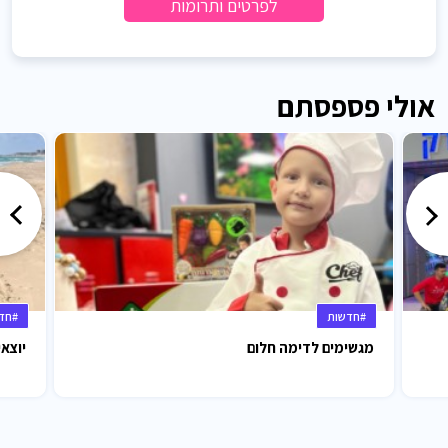
לפרטים ותרומות
אולי פספסתם
#חדשות
#חד
מגשימים לדימה חלום
יוצאי