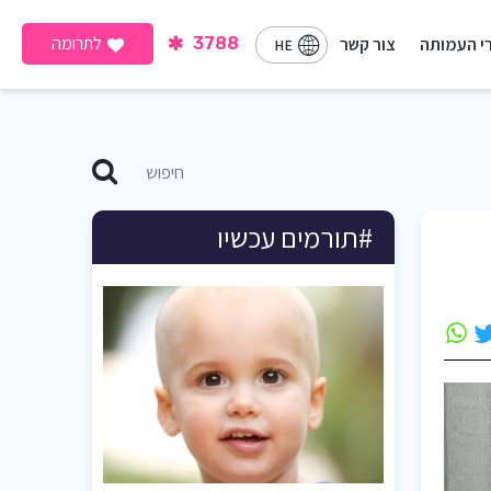
לתרומה
י העמותה
צור קשר
3788
HE
#תורמים עכשיו