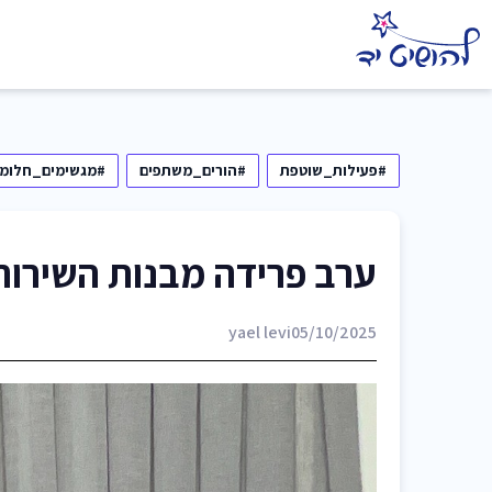
#פעילות_שוטפת
#הורים_משתפים
#מגשימים_חלומו
ערב פרידה מבנות השירות
yael levi
05/10/2025