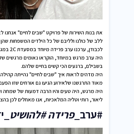
את בנות השירות של פרויקט "שבים לחיים" אנחנו לא 
ללב של כולנו ולליבם של כל הילדים המשפחות שהן 
לכבודן, ערכנו ערב פרידה מיוחד במסעדת 2C במגדלי עזריאלי.
היה ערב מרגש במיוחד, הוקראו נאומים מרגשים של
בשבילם, ברגעים הכי קשים בחיים שלהם.
היה מדהים לראות איך "שבים לחיים" נהייתה קהילה
מאוד התרגשנו שלאירוע הגיעו גם אורחים שזו הפעם 
היה מרגש, היה טעים והיו הרבה דמעות של שמחה וש
ליאור, רותי וטליה המלאכיות, אנו מאחלים לכן ב
#ערב_
פרידה #להושיט
_י