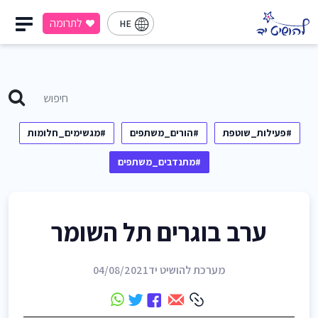
לתרומה
HE
#פעילות_שוטפת
#הורים_משתפים
#מגשימים_חלומות
#מתנדבים_משתפים
ערב בוגרים תל השומר
מערכת להושיט יד
04/08/2021