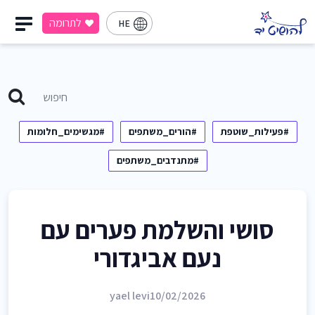
לתרומה
HE
#פעילות_שוטפת
#הורים_משתפים
#מגשימים_חלומות
#מתנדבים_משתפים
סושי והשלמת פערים עם
נעם אביגדורי
yael levi
10/02/2026