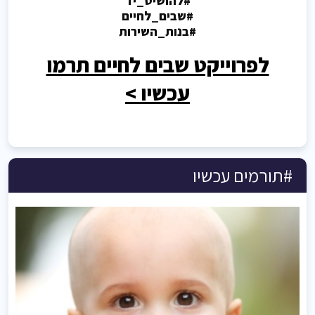
#להושיט_יד
#שבים_לחיים
#בנות_השירות
לפרוייקט שבים לחיים תרמו
עכשיו >
#תורמים עכשיו