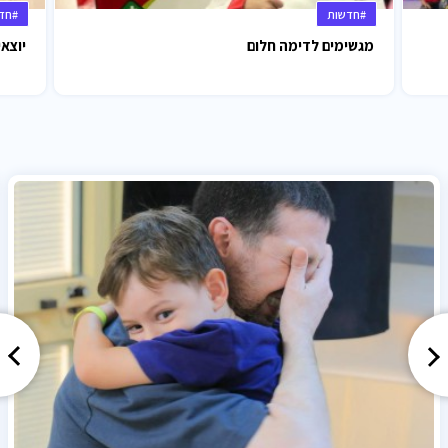
#חדשות
#חד
מגשימים לדימה חלום
יוצאי