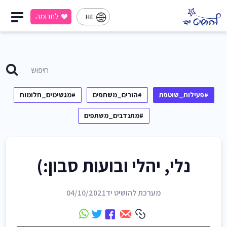
לתרומה
HE
#פעילות_שוטפת
#הורים_משתפים
#מגשימים_חלומות
#מתנדבים_משתפים
נלי, יהלי ובועות סבון:)
מערכת להושיט יד
04/10/2021