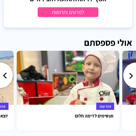
לפרטים ותרומות
אולי פספסתם
#חדשות
#חד
מגשימים לדימה חלום
יוצאי