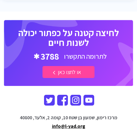
לחיצה קטנה על כפתור יכולה
לשנות חיים
3788
לתרומה התקשרו
או לחצו כאן
מרכז רימון, שמעון בן שטח 10, קומה 2, אלעד, 40800
info@l-yad.org