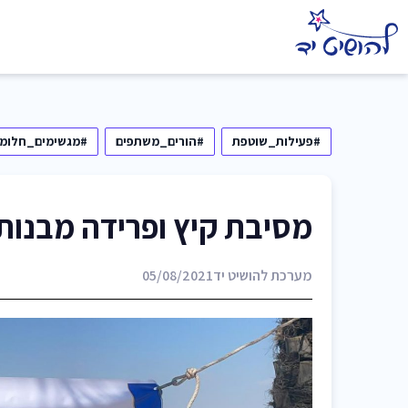
#פעילות_שוטפת
#הורים_משתפים
#מגשימים_חלומו
מסיבת קיץ ופרידה מבנות
מערכת להושיט יד
05/08/2021