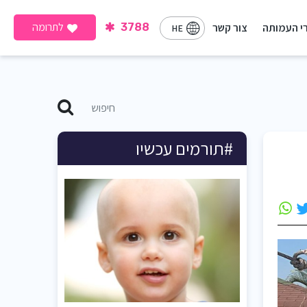
לתרומה
י העמותה
צור קשר
3788
HE
#תורמים עכשיו