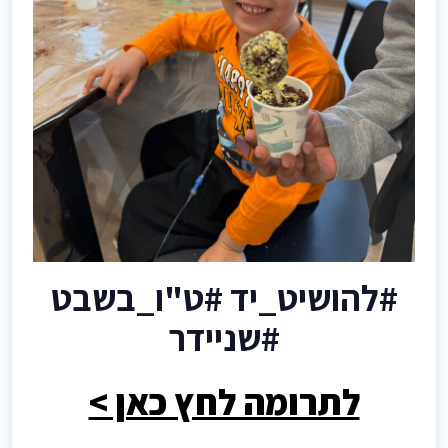
#להושיט_יד #ט"ו_בשבט
#שניידר
לתרומה לחץ כאן >