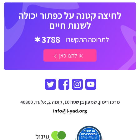
לחיצה קטנה על כפתור יכולה
לשנות חיים
3788
לתרומה התקשרו
או לחצו כאן
מרכז רימון, שמעון בן שטח 10, קומה 2, אלעד, 40800
info@l-yad.org