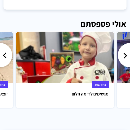
אולי פספסתם
#חדשות
#חד
מגשימים לדימה חלום
יוצאי