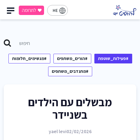
לתרומה
HE
#פעילות_שוטפת
#הורים_משתפים
#מגשימים_חלומות
#מתנדבים_משתפים
מבשלים עם הילדים
בשניידר
yael levi
02/02/2026