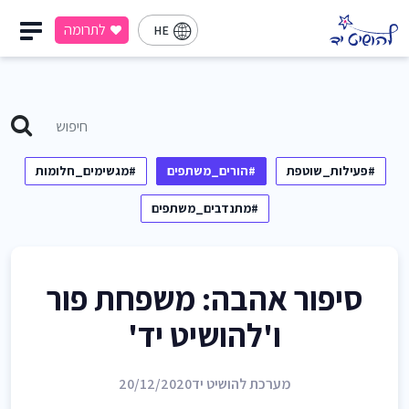
לתרומה
HE
#פעילות_שוטפת
#הורים_משתפים
#מגשימים_חלומות
#מתנדבים_משתפים
סיפור אהבה: משפחת פור
ו'להושיט יד'
מערכת להושיט יד
20/12/2020