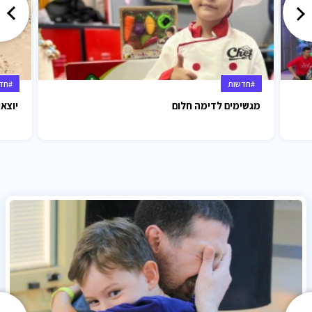
#חדשות
#חד
מגשימים לדימה חלום
יוצאי