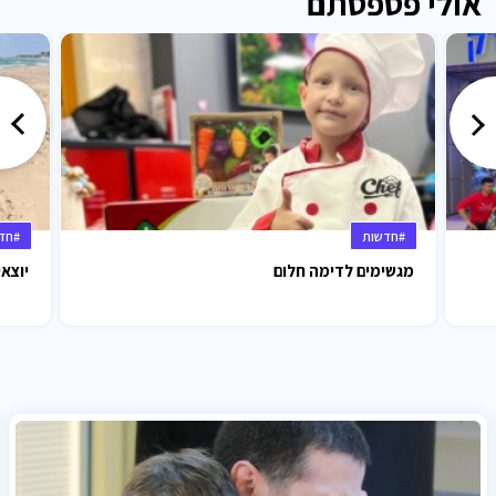
אולי פספסתם
#חדשות
#חד
מגשימים לדימה חלום
יוצאי