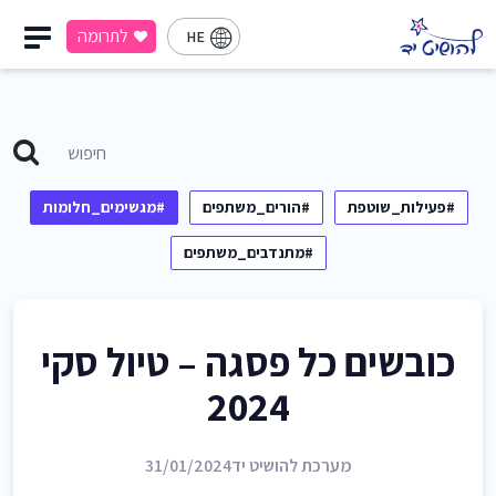
לתרומה
HE
#פעילות_שוטפת
#הורים_משתפים
#מגשימים_חלומות
#מתנדבים_משתפים
כובשים כל פסגה – טיול סקי
2024
מערכת להושיט יד
31/01/2024