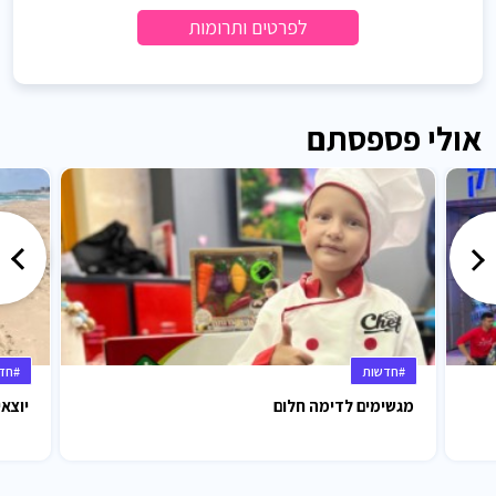
לפרטים ותרומות
אולי פספסתם
#חדשות
#חד
מגשימים לדימה חלום
יוצאי