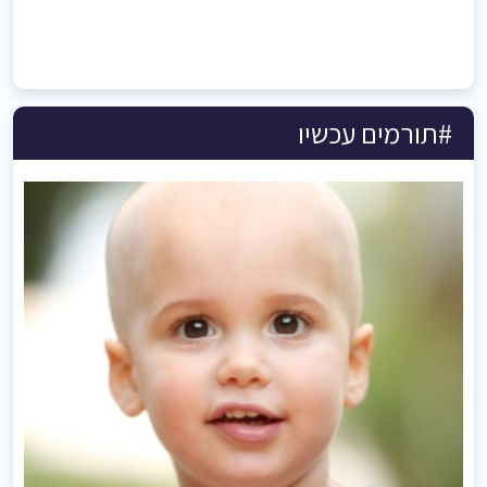
#תורמים עכשיו