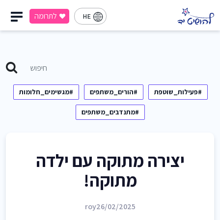
לתרומה
HE
#פעילות_שוטפת
#הורים_משתפים
#מגשימים_חלומות
#מתנדבים_משתפים
יצירה מתוקה עם ילדה
מתוקה!
roy
26/02/2025