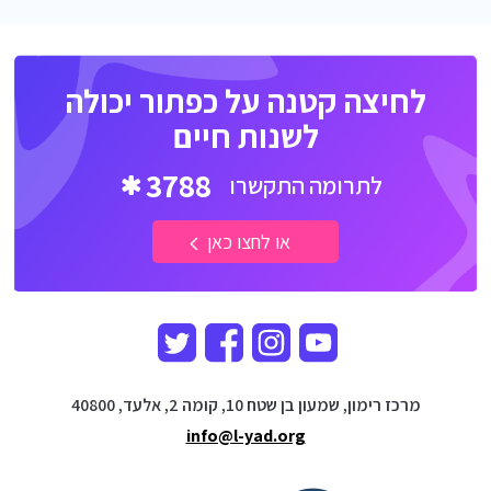
לחיצה קטנה על כפתור יכולה
לשנות חיים
3788
לתרומה התקשרו
או לחצו כאן
מרכז רימון, שמעון בן שטח 10, קומה 2, אלעד, 40800
info@l-yad.org