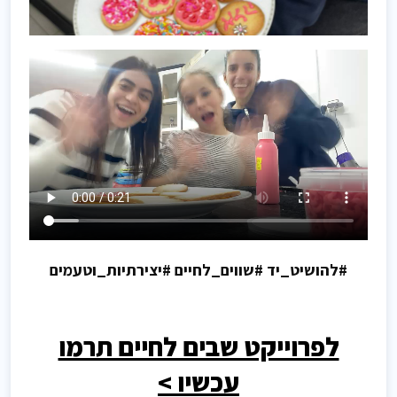
#להושיט_יד #שווים_לחיים #יצירתיות_וטעמים
לפרוייקט שבים לחיים תרמו
עכשיו >