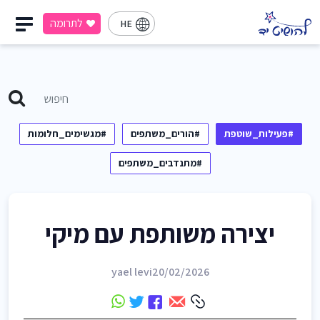
לתרומה
HE
#פעילות_שוטפת
#הורים_משתפים
#מגשימים_חלומות
#מתנדבים_משתפים
יצירה משותפת עם מיקי
yael levi
20/02/2026