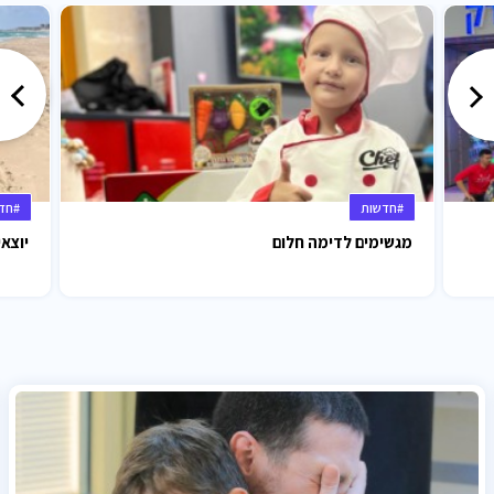
#חדשות
#חד
מגשימים לדימה חלום
יוצאי