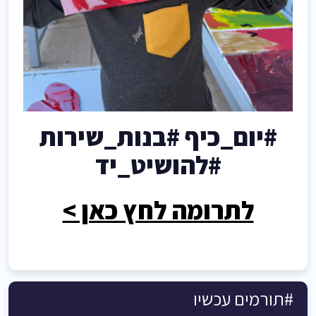
#יום_כיף #בנות_שירות
#להושיט_יד
לתרומה לחץ כאן >
#תורמים עכשיו