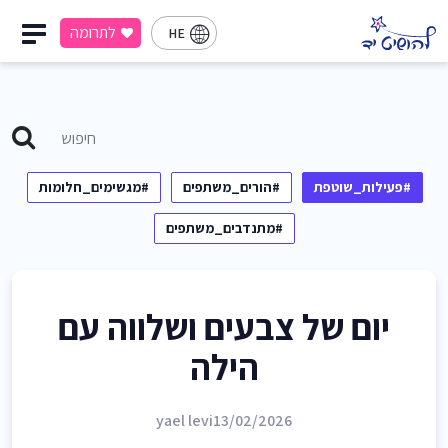
לתרומה
HE
#פעילות_שוטפת
#הורים_משתפים
#מגשימים_חלומות
#מתנדבים_משתפים
יום של צבעים ושלווה עם
הילה
yael levi
13/02/2026