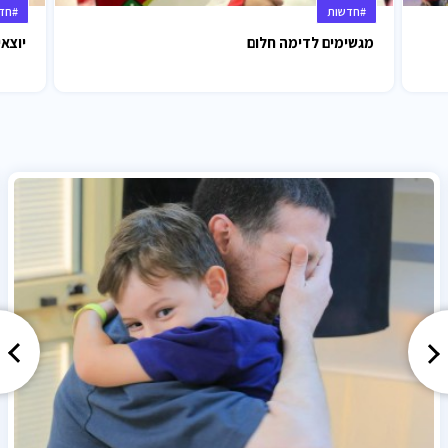
#חדשות
#חד
מגשימים לדימה חלום
יוצאי