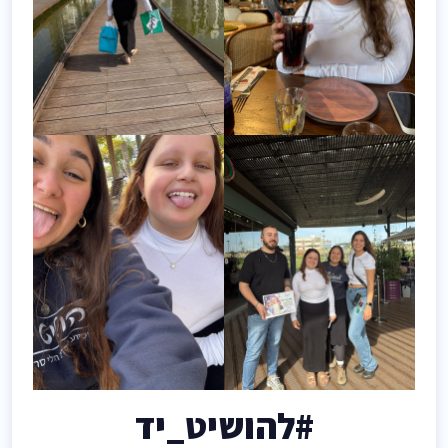
#להושיט_יד