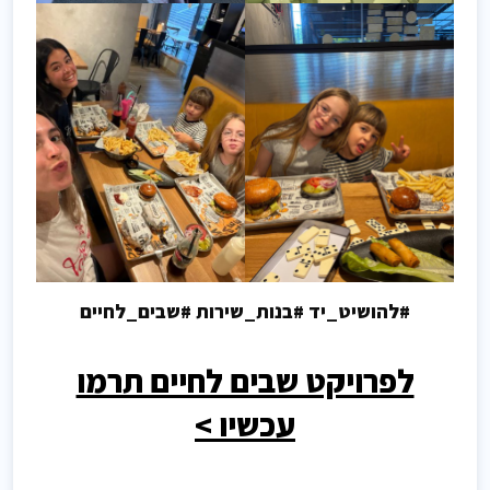
#להושיט_יד #בנות_שירות #שבים_לחיים
לפרויקט שבים לחיים תרמו
עכשיו >