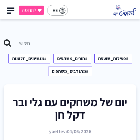
לתרומה
HE
#פעילות_שוטפת
#הורים_משתפים
#מגשימים_חלומות
#מתנדבים_משתפים
יום של משחקים עם גלי ובר
דקל חן
yael levi
04/06/2026