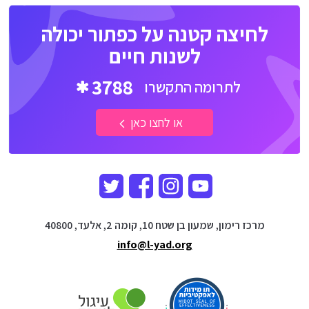
לחיצה קטנה על כפתור יכולה
לשנות חיים
3788
לתרומה התקשרו
או לחצו כאן
מרכז רימון, שמעון בן שטח 10, קומה 2, אלעד, 40800
info@l-yad.org