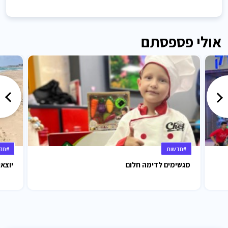
אולי פספסתם
#חדשות
#חד
מגשימים לדימה חלום
יוצאי