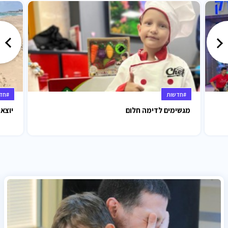
#חדשות
#חד
מגשימים לדימה חלום
יוצאי