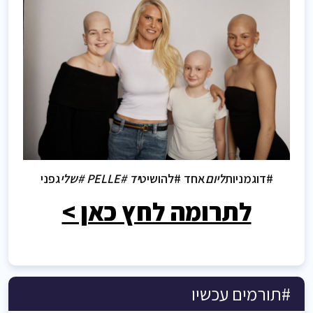
#דוגמניות
ליום
אחד #להושיט
יד #PELLE #שלי
גפני
לתרומה לחץ כאן >
#תורמים עכשיו