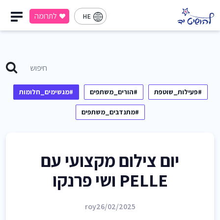
לתרומה
HE
#פעילות_שוטפת
#הורים_משתפים
#מגשימים_חלומות
#מתנדבים_משתפים
יום צילום מקצועי עם
PELLE ושי פרנקו
roy
26/02/2025