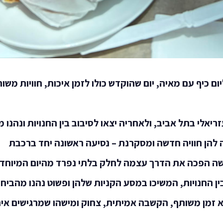
ום כיף עם מאיה, יום שהוקדש כולו לזמן איכות, חוויות משו
יאלי בתל אביב, ולאחריה יצאו לסיבוב בין החנויות ונהנו מ
להן חוויה חדשה ומסקרנת – נסיעה ראשונה יחד ברכבת
ה הפכה את הדרך עצמה לחלק בלתי נפרד מהיום המיוחד.
בין החנויות, המשיכו במסע הקניות שלהן ופשוט נהנו מהביח
וא זמן משותף, הקשבה אמיתית, צחוק ומישהו שמרגישים אית