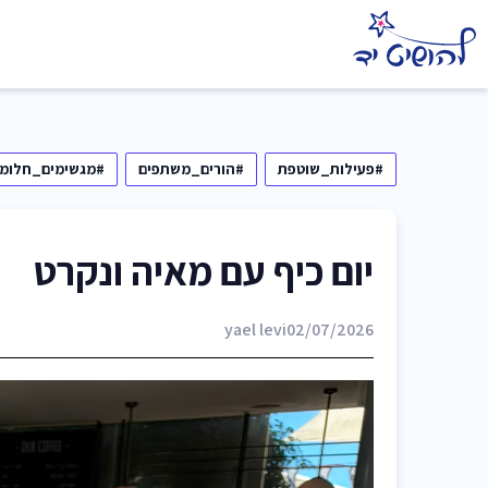
#פעילות_שוטפת
#הורים_משתפים
#מגשימים_חלומו
יום כיף עם מאיה ונקרט
yael levi
02/07/2026