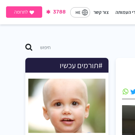
לתרומה
י העמותה
צור קשר
3788
HE
#תורמים עכשיו