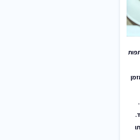
תפות
זמן
ד.
ו