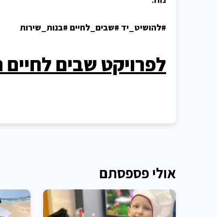
#להושיט_יד #שבים_לחיים #בנות_שירות
לפרויקט שבים לחיים ת
אולי פספסתם