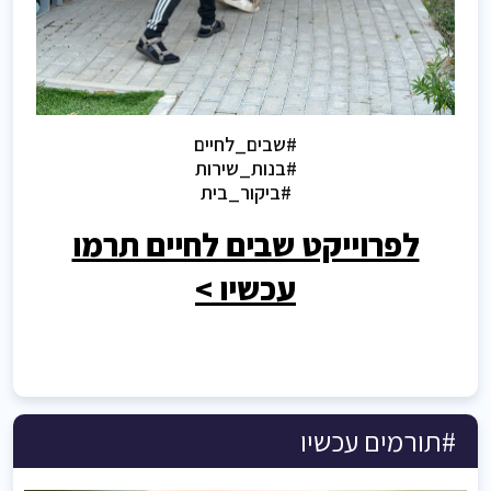
#שבים_לחיים
#בנות_שירות
#ביקור_בית
לפרוייקט שבים לחיים תרמו
עכשיו >
#תורמים עכשיו