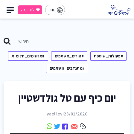
לתרומה
HE
#פעילות_שוטפת
#הורים_משתפים
#מגשימים_חלומות
#מתנדבים_משתפים
יום כיף עם טל גולדשטיין
yael levi
23/01/2026