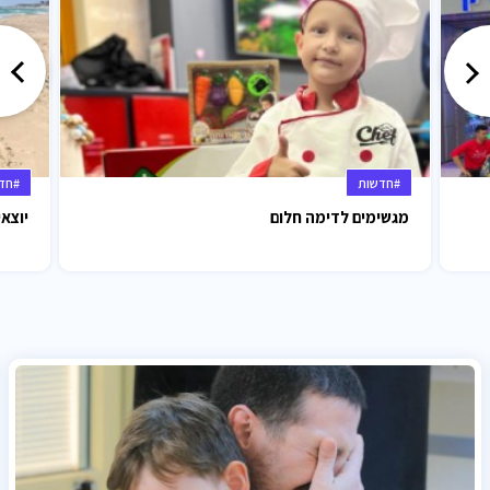
#חדשות
#חד
מגשימים לדימה חלום
יוצאי