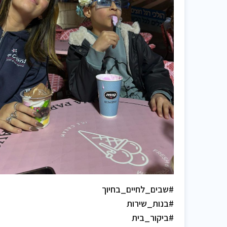
#שבים_לחיים_בחיוך
#בנות_שירות
#ביקור_בית