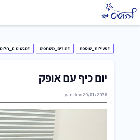
#פעילות_שוטפת
#הורים_משתפים
#מגשימים_חלומו
יום כיף עם אופק
yael levi
29/01/2026