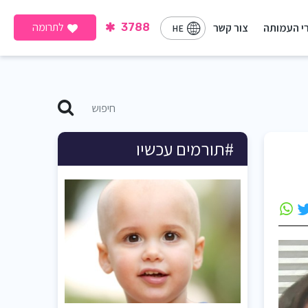
לתרומה
י העמותה
צור קשר
3788
HE
#תורמים עכשיו