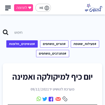
לתרומה
HE
#פעילות_שוטפת
#הורים_משתפים
#מגשימים_חלומות
#מתנדבים_משתפים
יום כיף למיקולקה ואמינה
מערכת להושיט יד
09/12/2021