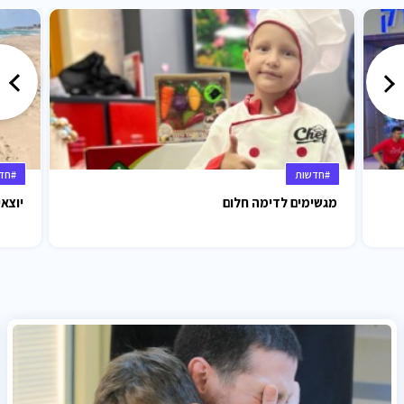
#חדשות
#חד
מגשימים לדימה חלום
יוצאי