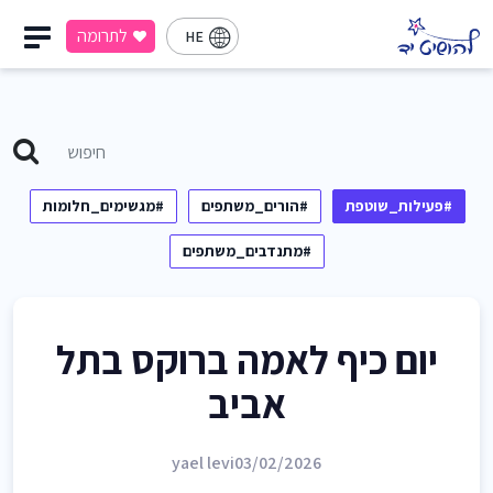
לתרומה
HE
#פעילות_שוטפת
#הורים_משתפים
#מגשימים_חלומות
#מתנדבים_משתפים
יום כיף לאמה ברוקס בתל
אביב
yael levi
03/02/2026