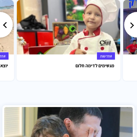
#חדשות
#חד
מגשימים לדימה חלום
יוצאי