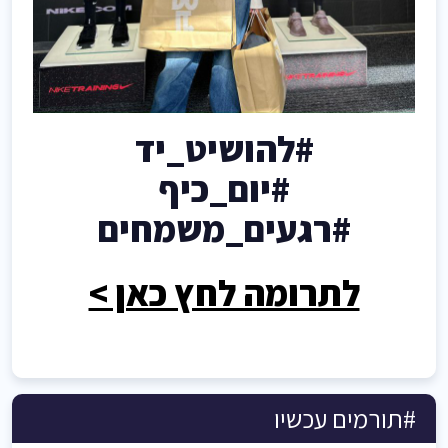
#להושיט_יד
#יום_כיף
#רגעים_משמחים
לתרומה לחץ כאן >
#תורמים עכשיו