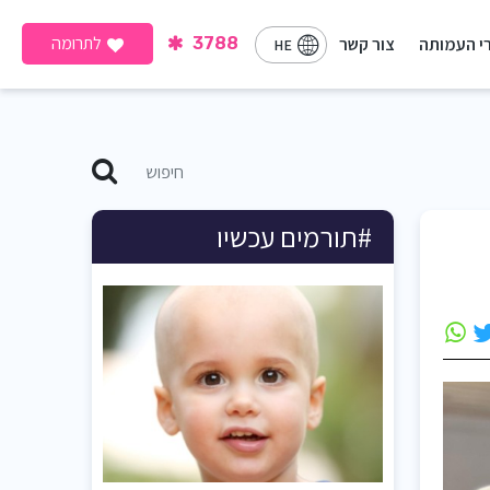
לתרומה
י העמותה
צור קשר
3788
HE
#תורמים עכשיו