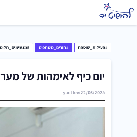
#פעילות_שוטפת
#הורים_משתפים
#מגשימים_חלומו
יום כיף לאימהות של מערך
yael levi
22/06/2025