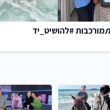
ת
מורכבות #להושיט_יד