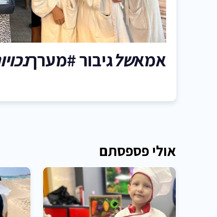
אמא
של
גיבור #מערך
נכויו
אולי פספסתם