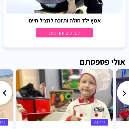
אמץ ילד חולה ותזכה להציל חיים
לפרטים ותרומות
אולי פספסתם
#חדשות
#חד