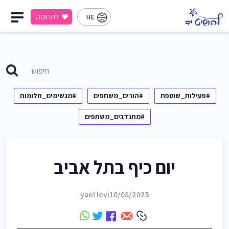
לתרומה
HE
#פעילות_שוטפת
#הורים_משתפים
#מגשימים_חלומות
#מתנדבים_משתפים
יום כיף בתל אביב
yael levi
10/08/2025