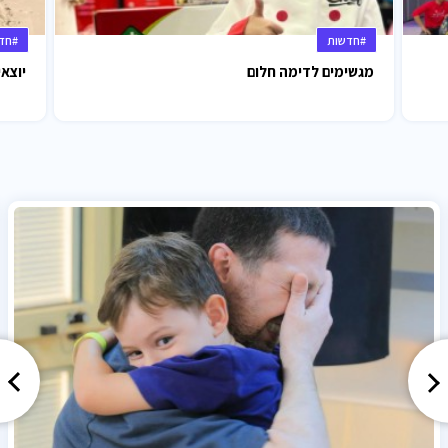
#חדשות
#חד
מגשימים לדימה חלום
יוצאי