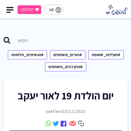
לתרומה
HE
#פעילות_שוטפת
#הורים_משתפים
#מגשימים_חלומות
#מתנדבים_משתפים
יום הולדת 19 לאור יעקב
yael levi
15/12/2025