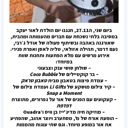
ביום שני, ה27.11, חגגנו יום הולדת לאור יעקב
במסיבה בלתי נשכחת עם חברים מהעמותה ומהבית,
שאורגנה באהבה ובשיתוף פעולה של אודל ג׳רבי,
נעם דרמר, תהילה אזולאי, טליה לאסן ואפרת פנירי.
אירוע מרשים עם מלא הפתעות ותחנות שוות
במיוחד:
– שולחן סושי ענק וצבעוני
– בר קוקטיילים של
Coco Bubble
– עמדת פיצות בטאבון מבית
טאבון טראק
– קיר צילום מושקע של
Li Gifts
ועמדת צילום של
Snap a Moment
– קעקועים עם הפנים של אור על גפרורים, מתוצרת
דפדפת
– מוזיקה חיה מדיג'ייז בן וויס ו־Ouadra
– הופעת אורח של מ', מסתערב ויוצר אהוב, שהפתיע
את אור במופע מיוחד. וגם שתי עוגות מהממות