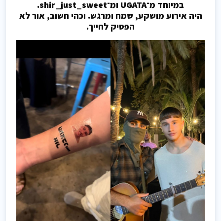
במיוחד מ־UGATA ומ־shir_just_sweet.
היה אירוע מושקע, שמח ומרגש. וכהי חשוב, אור לא
הפסיק לחייך.