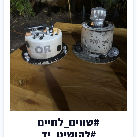
#שווים_לחיים
#להושיט_יד