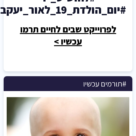
#יום_הולדת_19_לאור_יעקב
לפרוייקט שבים לחיים תרמו
עכשיו >
#תורמים עכשיו