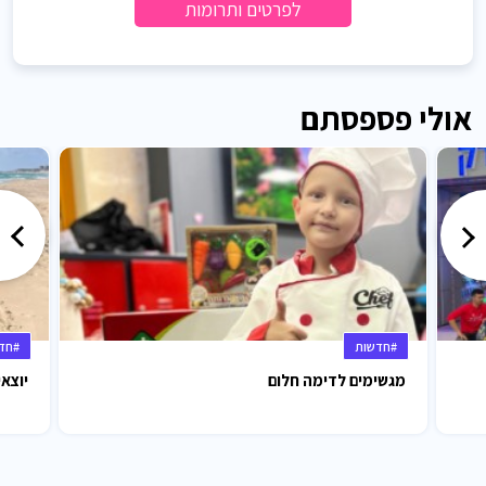
לפרטים ותרומות
אולי פספסתם
#חדשות
#חד
מגשימים לדימה חלום
יוצאי