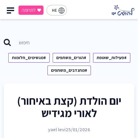
לתרומה
HE
#פעילות_שוטפת
#הורים_משתפים
#מגשימים_חלומות
#מתנדבים_משתפים
יום הולדת (קצת באיחור)
לאורי מגידיש
yael levi
25/01/2026