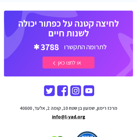
לחיצה קטנה על כפתור יכולה
לשנות חיים
3788
לתרומה התקשרו
או לחצו כאן
מרכז רימון, שמעון בן שטח 10, קומה 2, אלעד, 40800
info@l-yad.org