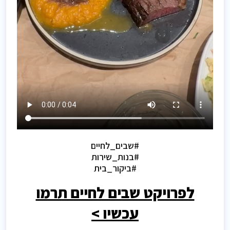
#שבים_לחיים
#בנות_שירות
#ביקור_בית
לפרויקט שבים לחיים תרמו
עכשיו >