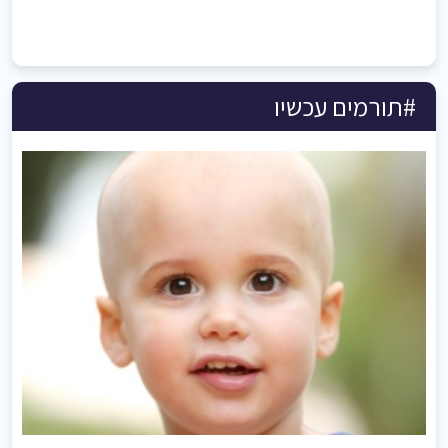
#תורמים עכשיו