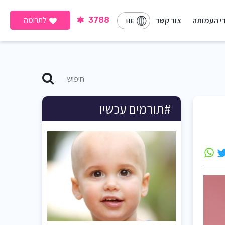
לתרומה
י העמותה
צור קשר
3788
HE
#תורמים עכשיו