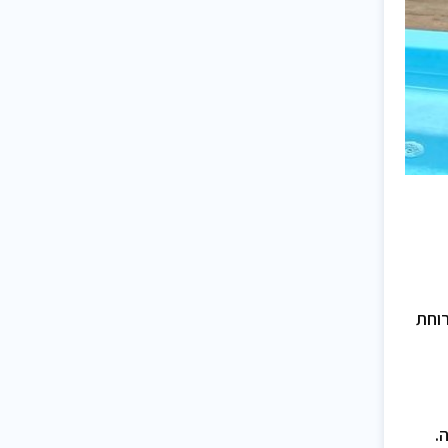
רוחת
.