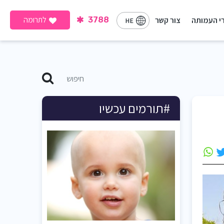
לתרומה
י העמותה
צור קשר
3788
HE
#תורמים עכשיו