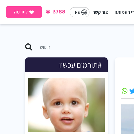
לתרומה
י העמותה
צור קשר
3788
HE
#תורמים עכשיו