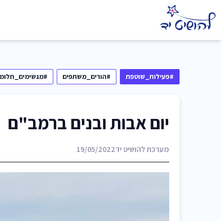
#פעילות_שוטפת
#הורים_משתפים
#מגשימים_חלומו
יום אבות ובנים ברמב"ם
מערכת להושיט יד
19/05/2022