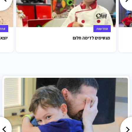
#חדשות
#חד
מגשימים לדימה חלום
יוצאי