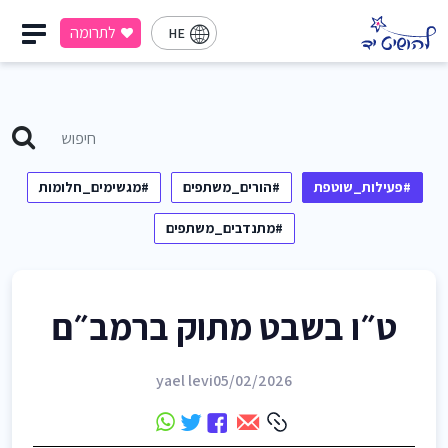
לתרומה
HE
#פעילות_שוטפת
#הורים_משתפים
#מגשימים_חלומות
#מתנדבים_משתפים
ט״ו בשבט מתוק ברמב״ם
yael levi
05/02/2026