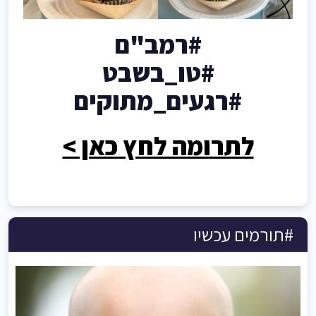
#רמב"ם
#טו_בשבט
#רגעים_מתוקים
לתרומה לחץ כאן >
#תורמים עכשיו