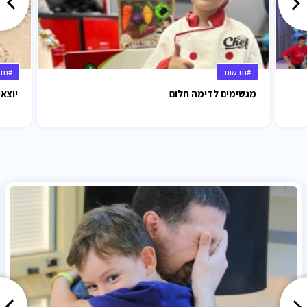
#חדשות
#חד
מגשימים לדימה חלום
יוצאי