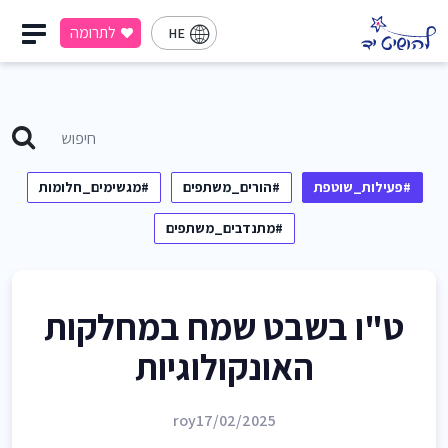
לתרומה
HE
#פעילות_שוטפת
#הורים_משתפים
#מגשימים_חלומות
#מתנדבים_משתפים
ט"ו בשבט שמח במחלקות
האונקולוגיות
roy
17/02/2025