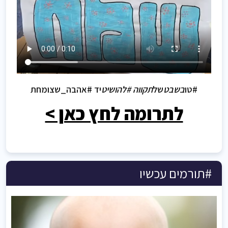
#טו
בשבט
של
תקווה #להושיט
יד #אהבה_שצומחת
לתרומה לחץ כאן >
#תורמים עכשיו