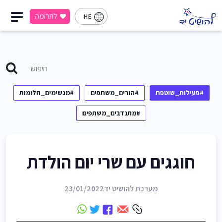
לתרומה
HE
#פעילות_שוטפת
#הורים_משתפים
#מגשימים_חלומות
#מתנדבים_משתפים
חוגגים עם שרי יום הולדת
מערכת להושיט יד
23/01/2022