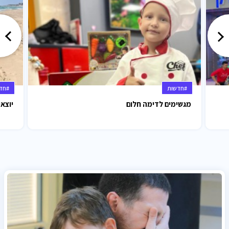
#חדשות
#חד
מגשימים לדימה חלום
יוצאי