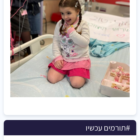
#תורמים עכשיו