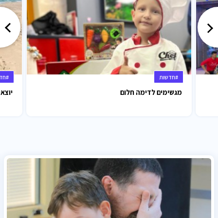
#חדשות
#חד
מגשימים לדימה חלום
יוצאי