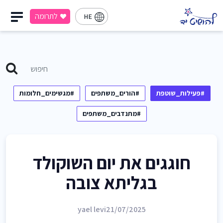
לתרומה
HE
#פעילות_שוטפת
#הורים_משתפים
#מגשימים_חלומות
#מתנדבים_משתפים
חוגגים את יום השוקולד
בגליתא צובה
yael levi
21/07/2025