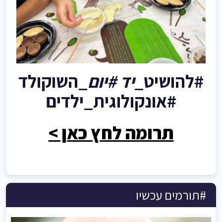
#להושיט_
יד #יום
_השוקולד
#אונקולוגית_ילדים
תרומה לחץ כאן >
#תורמים עכשיו