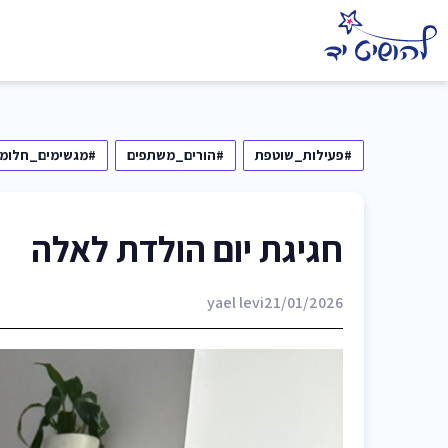
#פעילות_שוטפת
#הורים_משתפים
#מגשימים_חלומו
חגיגת יום הולדת לאלה
yael levi
21/01/2026