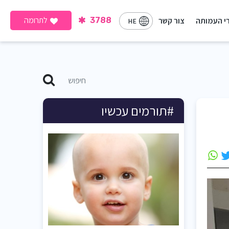
לתרומה
י העמותה
צור קשר
3788
HE
#תורמים עכשיו