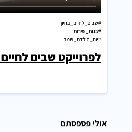
#שבים_לחיים_בחיוך
#בנות_שירות
#יום_הולדת_שמח
לפרוייקט שבים לחיים 
אולי פספסתם